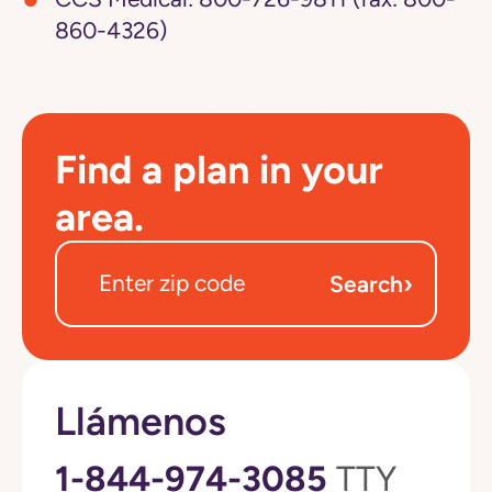
860-4326)
Find a plan in your
area.
›
Search
Llámenos
1-844-974-3085
TTY