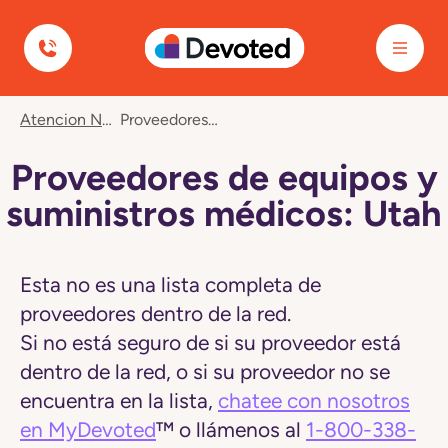
Devoted Health
Navegó
Atencion Nuevos Miembros
Proveedores De Equipos Y Suministros Médicos: Utah
a
la
página
Proveedores de equipos y
Proveedores
de
suministros médicos: Utah
equipos
y
suministros
médicos:
Esta no es una lista completa de
Utah
proveedores dentro de la red.
Si no está seguro de si su proveedor está
dentro de la red, o si su proveedor no se
encuentra en la lista,
chatee con nosotros
en MyDevoted
™ o llámenos al
1-800-338-