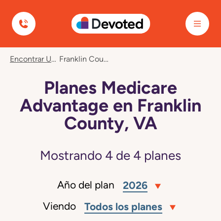
Devoted Health
Encontrar Un Plan
Franklin County, VA
Planes Medicare
Advantage en Franklin
County, VA
Mostrando
4
de
4
planes
Año del plan
2026
Viendo
Todos los planes