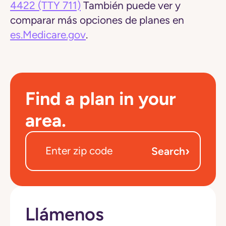
4422
(TTY 711)
También puede ver y
comparar más opciones de planes en
es.Medicare.gov
.
Find a plan in your
area.
›
Search
Llámenos