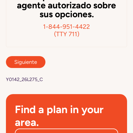
agente autorizado sobre
sus opciones.
1-844-951-4422
(TTY 711)
Siguiente
Y0142_26L275_C
Find a plan in your
area.