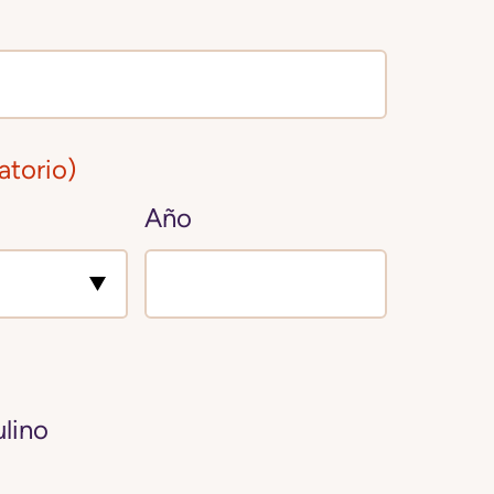
atorio)
Año
lino