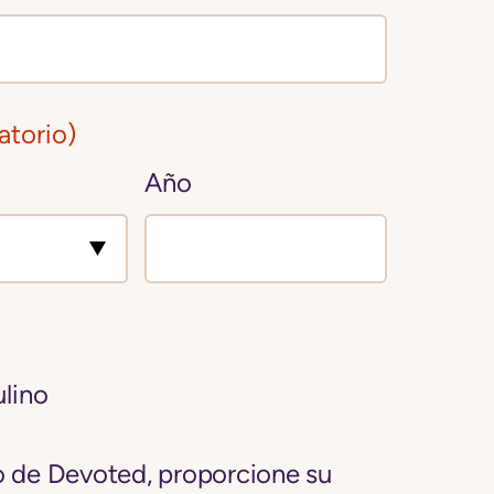
atorio)
Año
lino
to de Devoted, proporcione su