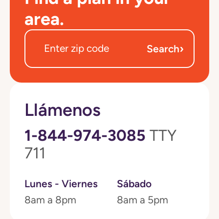
area.
›
Search
Llámenos
1-844-974-3085
TTY
711
Lunes - Viernes
Sábado
8am a 8pm
8am a 5pm