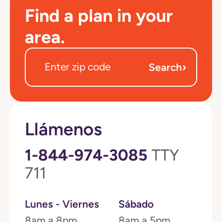
Find a plan in your
area.
›
Search
Llámenos
1-844-974-3085
TTY
711
Lunes - Viernes
Sábado
8am a 8pm
8am a 5pm