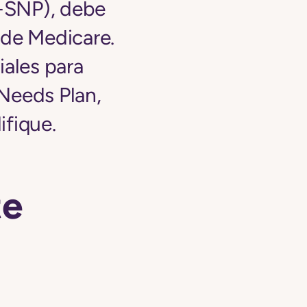
D-SNP), debe
 de Medicare.
iales para
Needs Plan,
ifique.
te