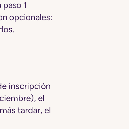
 paso 1
on opcionales:
los.
de inscripción
iciembre), el
más tardar, el