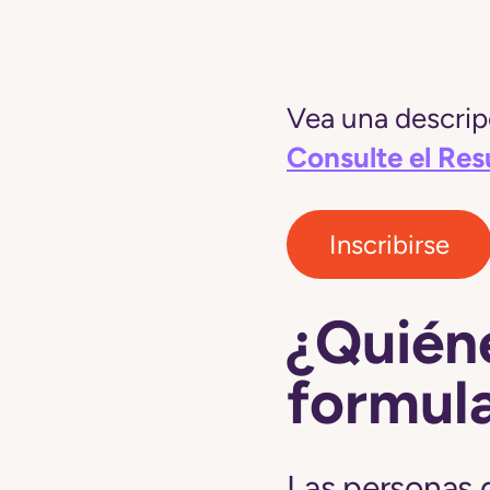
Vea una descripc
Consulte el Re
Inscribirse
¿Quiéne
formula
Las personas 