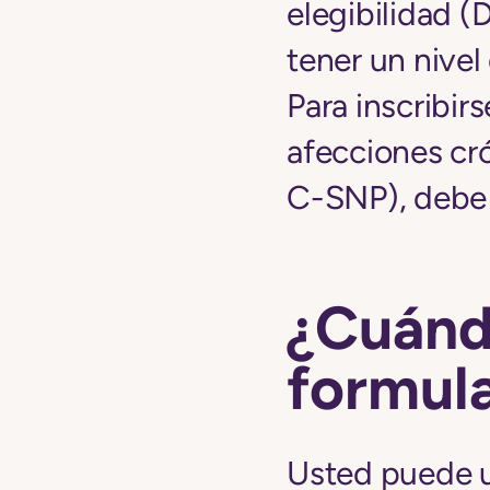
elegibilidad (
tener un nive
Para inscribir
afecciones cr
C-SNP), debe t
¿Cuánd
formula
Usted puede u