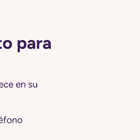
to para
ece en su
léfono