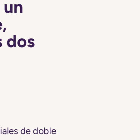
 un
,
s dos
iales de doble