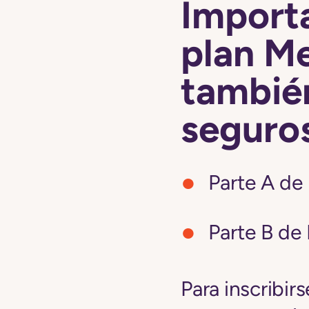
Importa
plan M
tambié
seguro
Parte A de
Parte B de
Para inscribir