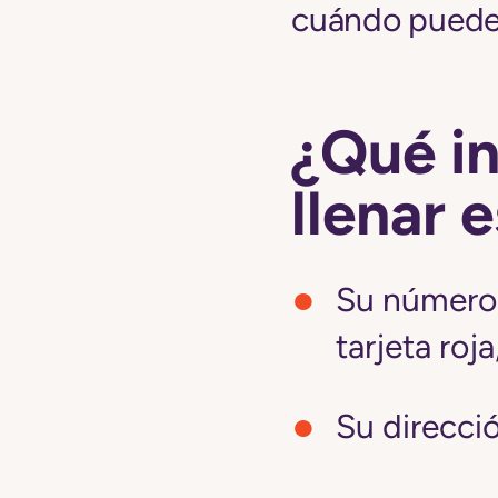
cuándo puede i
¿Qué i
llenar 
Su número 
tarjeta roj
Su direcci