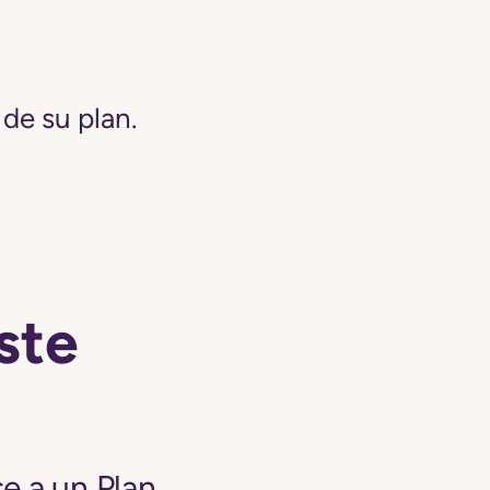
de su plan.
ste
e a un Plan