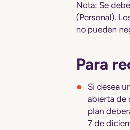
Nota:
Se deben
(Personal). Lo
no pueden neg
Para re
Si desea un
abierta de 
plan deberá
7 de dicie