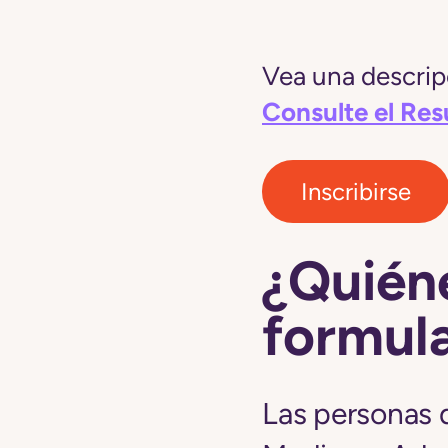
Vea una descripc
Consulte el Re
Inscribirse
¿Quiéne
formula
Las personas 