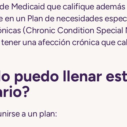
l de Medicaid que califique además
se en un Plan de necesidades espec
ónicas (Chronic Condition Special 
ener una afección crónica que cal
o puedo llenar es
rio?
nirse a un plan: