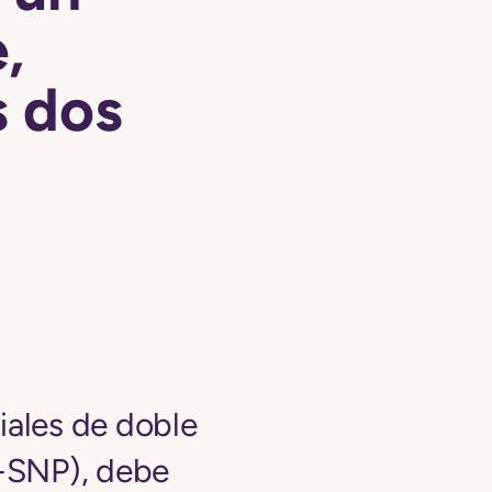
,
s dos
iales de doble
D-SNP), debe