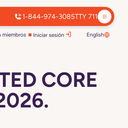
1-844-974-3085
TTY 711
a miembros
English
Iniciar sesión
OTED CORE
2026.