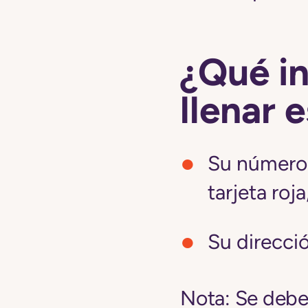
¿Qué i
llenar 
Su número 
tarjeta roj
Su direcci
Nota:
Se deben