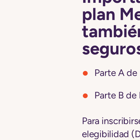
plan M
tambié
seguro
Parte A de
Parte B de
Para inscribir
elegibilidad (