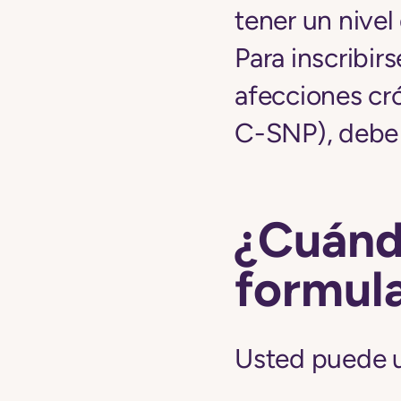
tener un nive
Para inscribir
afecciones cr
C-SNP), debe t
¿Cuánd
formula
Usted puede u