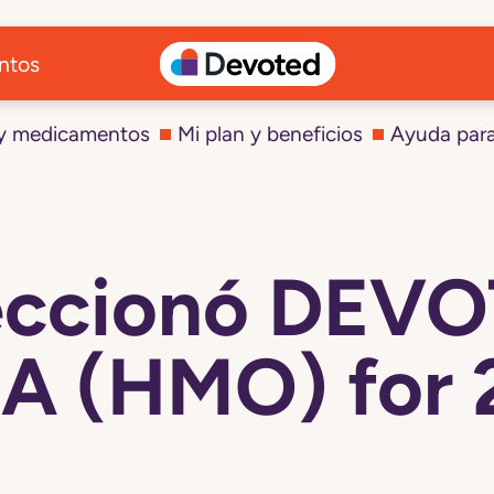
ntos
 y medicamentos
Mi plan y beneficios
Ayuda par
leccionó DEV
IA (HMO) for 