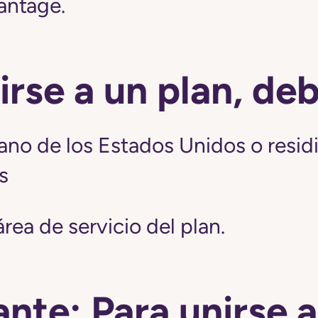
antage.
irse a un plan, de
ano de los Estados Unidos o resid
s
 área de servicio del plan.
nte: Para unirse a