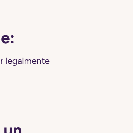
be:
ir legalmente
 un