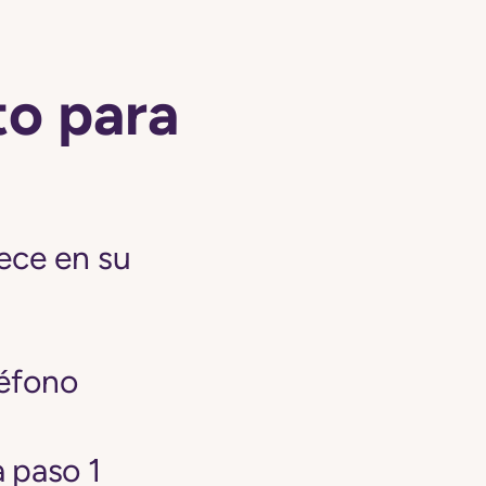
to para
ece en su
léfono
 paso 1