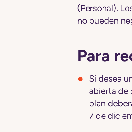
(Personal). Lo
no pueden neg
Para re
Si desea un
abierta de 
plan deberá
7 de dicie