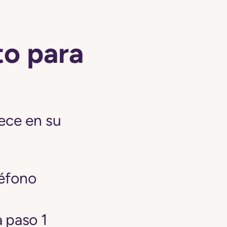
to para
ece en su
léfono
 paso 1