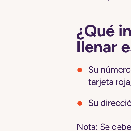
¿Qué i
llenar 
Su número 
tarjeta roj
Su direcci
Nota:
Se deben