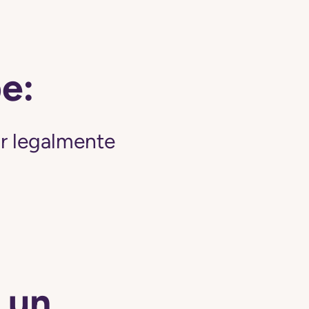
be:
ir legalmente
 un