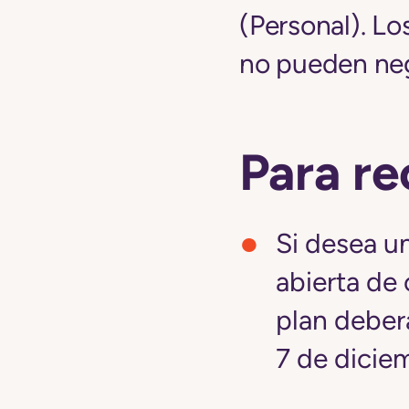
(Personal). Lo
no pueden neg
Para re
Si desea un
abierta de 
plan deberá
7 de dicie