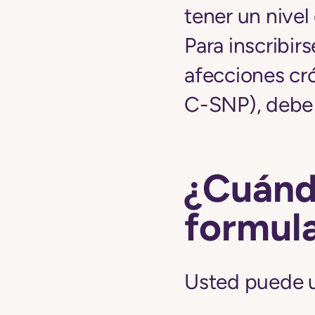
tener un nive
Para inscribir
afecciones cr
C-SNP), debe t
¿Cuánd
formula
Usted puede u