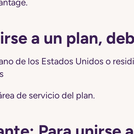
antage.
irse a un plan, de
ano de los Estados Unidos o resid
s
 área de servicio del plan.
nte: Para unirse a