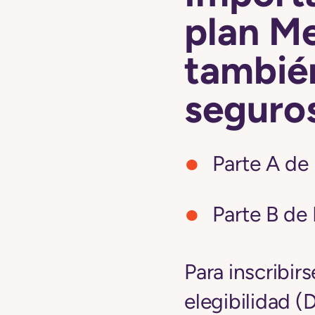
plan M
tambié
seguro
Parte A de
Parte B de
Para inscribir
elegibilidad (