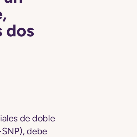
,
s dos
iales de doble
D-SNP), debe