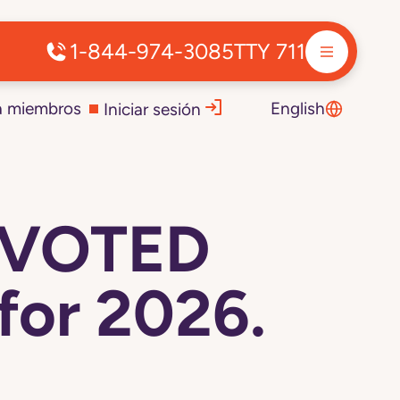
1-844-974-3085
TTY 711
a miembros
English
Iniciar sesión
DEVOTED
for 2026.