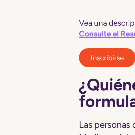
Vea una descripc
Consulte el Re
Inscribirse
¿Quiéne
formula
Las personas 