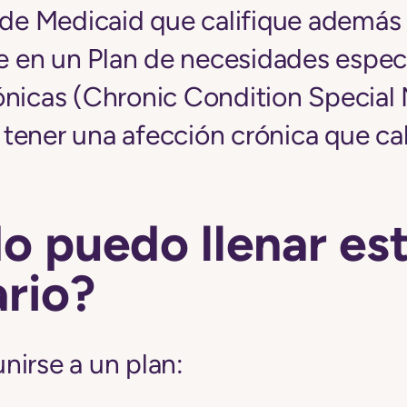
l de Medicaid que califique además
se en un Plan de necesidades espec
ónicas (Chronic Condition Special 
ener una afección crónica que cal
o puedo llenar es
rio?
nirse a un plan: