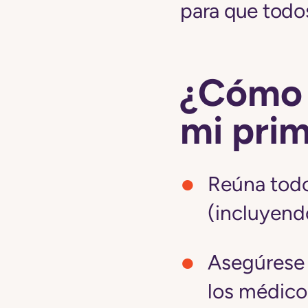
para que todos
¿Cómo 
mi prim
Reúna tod
(incluyend
Asegúrese 
los médicos