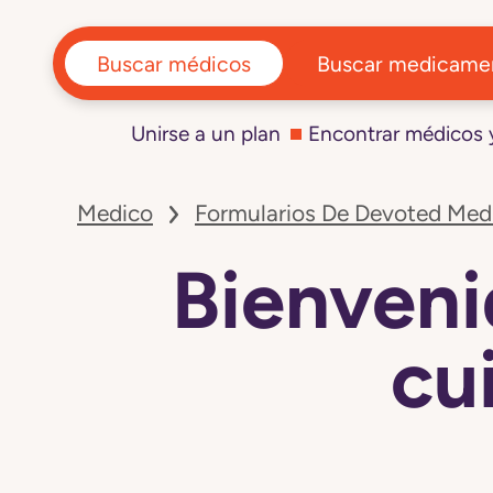
Buscar médicos
Buscar medicame
Unirse a un plan
Encontrar médicos
Navegó
a
Medico
Formularios De Devoted Med
la
página
Bienvenido(a)
Bienveni
a
la
atención
con
cu
cuidados
paliativos