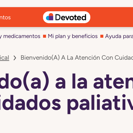
ntos
 y medicamentos
Mi plan y beneficios
Ayuda par
ical
Bienvenido(a) A La Atención Con Cuidad
do(a) a la ate
idados paliati