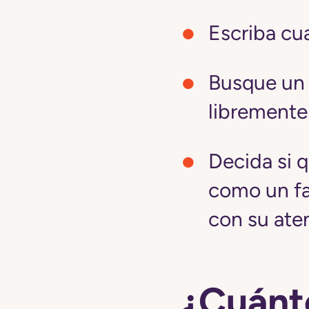
Escriba cu
Busque un 
libremente
Decida si 
como un fa
con su ate
¿Cuánt