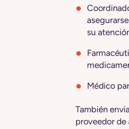
Coordinado
asegurarse 
su atenció
Farmacéut
medicamen
Médico
par
También envia
proveedor de a