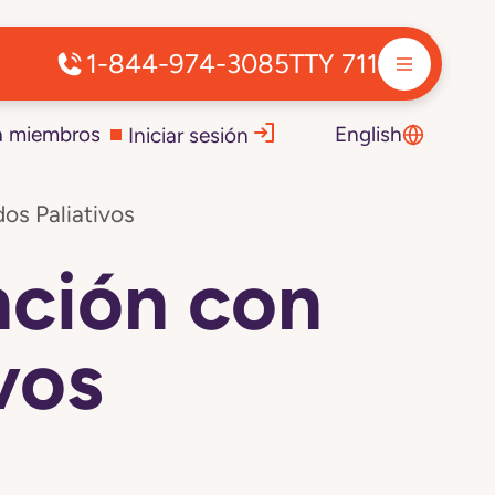
1-844-974-3085
TTY 711
a miembros
English
Iniciar sesión
os Paliativos
nción con
vos