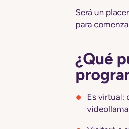
Será un placer
para comenzar
¿Qué p
progra
Es virtual:
videollama