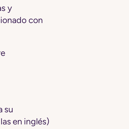
as y
acionado con
re
a su
las en inglés)