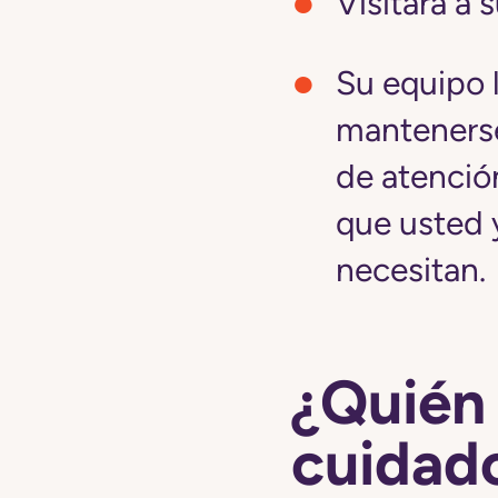
Visitará a 
Su equipo l
mantenerse
de atenció
que usted 
necesitan.
¿Quién 
cuidad