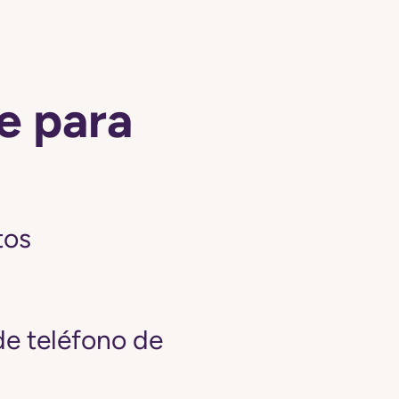
e para
tos
e teléfono de