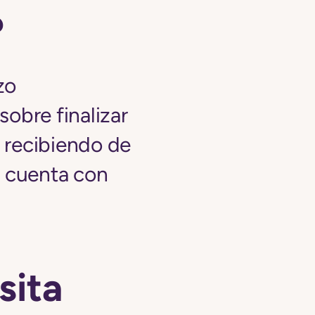
?
zo
obre finalizar
á recibiendo de
e cuenta con
sita