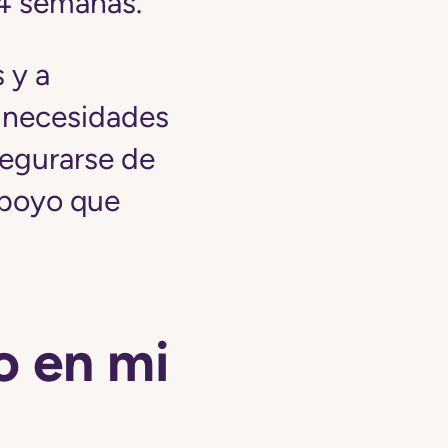
 4 semanas.
 y a
s necesidades
segurarse de
apoyo que
o en mi