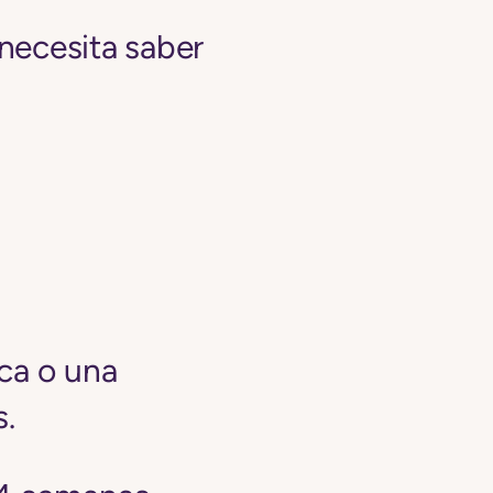
 necesita saber
ica o una
s.