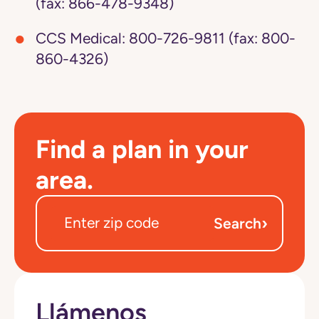
(fax: 866-478-9348)
CCS Medical:
800-726-9811 (fax: 800-
860-4326)
Find a plan in your
area.
›
Search
Llámenos