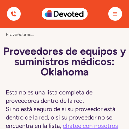
Devoted Health
Navegó
Proveedores De Equipos Y Suministros Médicos: Oklahoma
a
la
página
Proveedores de equipos y
Proveedores
de
suministros médicos:
equipos
y
Oklahoma
suministros
médicos:
Oklahoma
Esta no es una lista completa de
proveedores dentro de la red.
Si no está seguro de si su proveedor está
dentro de la red, o si su proveedor no se
encuentra en la lista,
chatee con nosotros