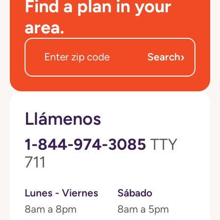
Find a plan in your
area.
›
Search
Llámenos
1-844-974-3085
TTY
711
Lunes - Viernes
Sábado
8am a 8pm
8am a 5pm