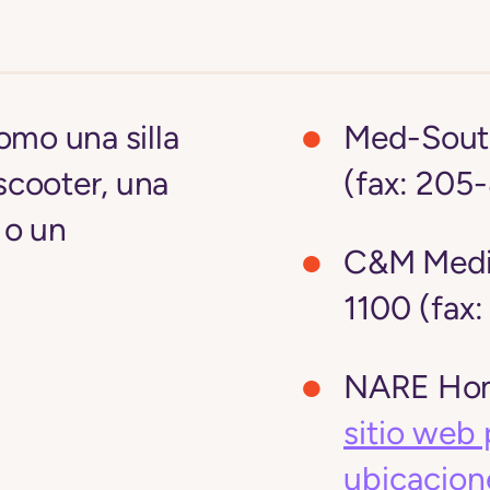
omo una silla
Med-South
scooter, una
(fax: 205
 o un
C&M Medic
1100 (fax
NARE Hom
sitio web 
ubicacion