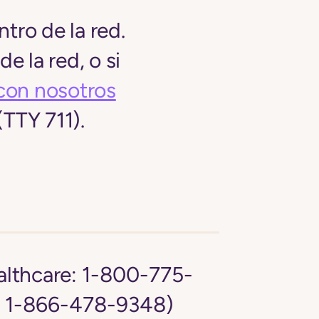
tro de la red.
e la red, o si
con nosotros
(TTY 711).
lthcare:
1-800-775-
: 1-866-478-9348)