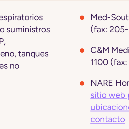
espiratorios
Med-South
o suministros
(fax: 205
P,
C&M Medic
geno, tanques
1100 (fax
res no
NARE Hom
sitio web 
ubicacion
contacto