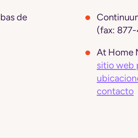
mbas de
Continuu
(fax: 877
At Home M
sitio web 
ubicacion
contacto