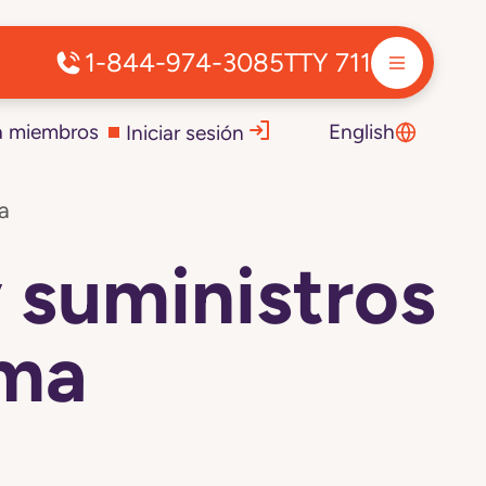
1-844-974-3085
TTY 711
a miembros
English
Iniciar sesión
a
 suministros
ama