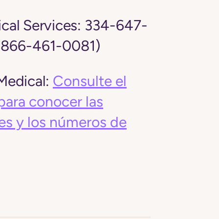
al Services:
334-647-
: 866-461-0081)
edical:
Consulte el
para conocer las
es y los números de