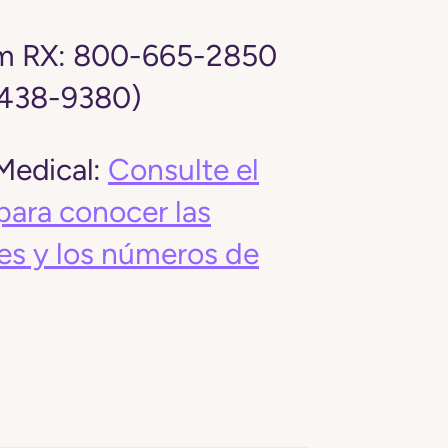
m RX:
800-665-2850
-438-9380)
edical:
Consulte el
para conocer las
es y los números de