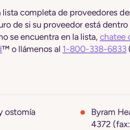
 lista completa de proveedores den
uro de si su proveedor está dentro d
o se encuentra en la lista,
chatee 
d
™ o llámenos al
1-800-338-6833
 y ostomía
Byram Hea
4372 (fax