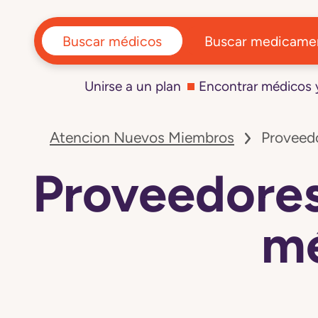
Buscar médicos
Buscar medicame
Unirse a un plan
Encontrar médicos
Navegó
a
Atencion Nuevos Miembros
Proveed
la
página
Proveedores
Proveedores
de
equipos
y
suministros
mé
médicos:
Alabama