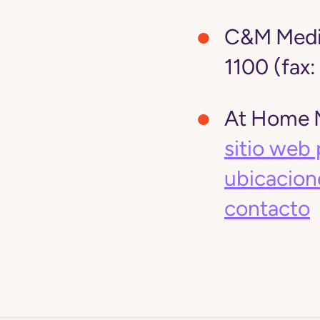
C&M Medic
1100 (fax
At Home M
sitio web 
ubicacion
contacto