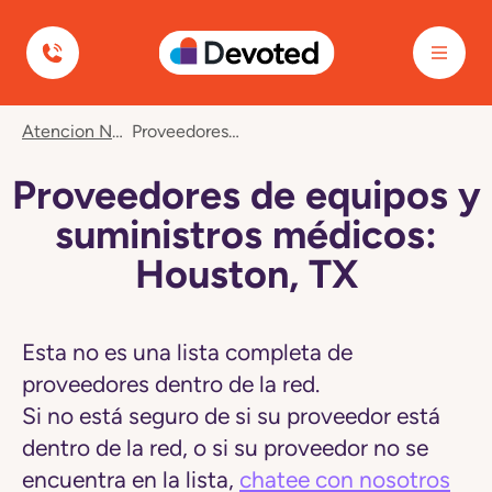
Devoted Health
Navegó
Atencion Nuevos Miembros
Proveedores De Equipos Y Suministros Médicos: Houston, TX
a
la
página
Proveedores de equipos y
Proveedores
de
suministros médicos:
equipos
y
Houston, TX
suministros
médicos:
Houston,
TX
Esta no es una lista completa de
proveedores dentro de la red.
Si no está seguro de si su proveedor está
dentro de la red, o si su proveedor no se
encuentra en la lista,
chatee con nosotros