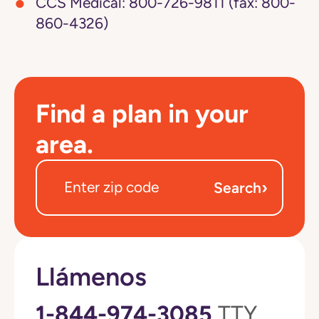
CCS Medical:
800-726-9811 (fax: 800-
860-4326)
Find a plan in your
area.
›
Search
Llámenos
1-844-974-3085
TTY