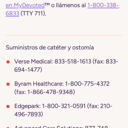
en MyDevoted
™ o llámenos al
1-800-338-
6833
(TTY 711).
Suministros de catéter y ostomía
Verse Medical:
833-518-1613 (fax: 833-
694-1477)
Byram Healthcare:
1-800-775-4372
(fax: 1-866-478-9348)
Edgepark:
1-800-321-0591 (fax: 210-
496-7893)