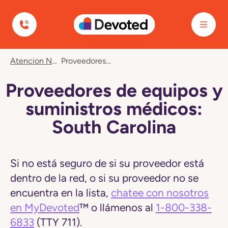
Devoted Health
Navegó
Atencion Nuevos Miembros
Proveedores De Equipos Y Suministros Médicos: South Carolina
a
la
página
Proveedores de equipos y
Proveedores
de
suministros médicos:
equipos
y
South Carolina
suministros
médicos:
South
Carolina
Si no está seguro de si su proveedor está
dentro de la red, o si su proveedor no se
encuentra en la lista,
chatee con nosotros
en MyDevoted
™ o llámenos al
1-800-338-
6833
(TTY 711).