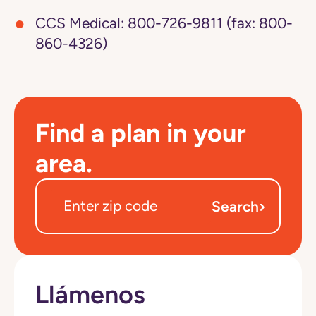
CCS Medical:
800-726-9811 (fax: 800-
860-4326)
Find a plan in your
area.
›
Search
Llámenos