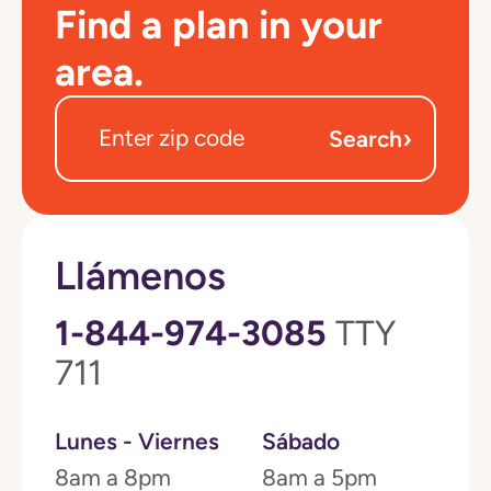
Find a plan in your
area.
›
Search
Llámenos
1-844-974-3085
TTY
711
Lunes - Viernes
Sábado
8am a 8pm
8am a 5pm