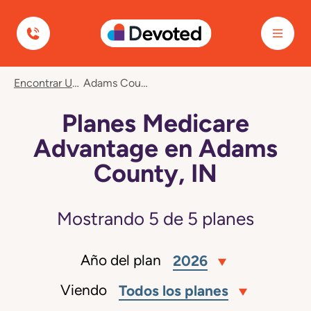
Devoted Health
Encontrar Un Plan
Adams County, IN
Planes Medicare
Advantage en Adams
County, IN
Mostrando
5
de
5
planes
Año del plan
2026
Viendo
Todos los planes