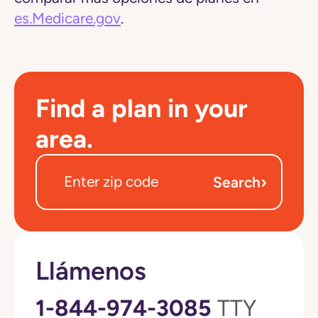
es.Medicare.gov
.
Find a plan in your
area.
›
Search
Llámenos
1-844-974-3085
TTY