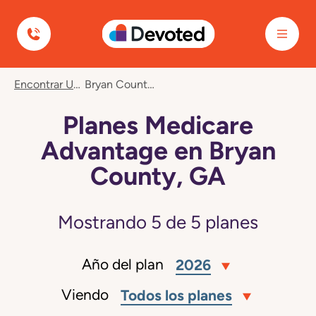
Devoted Health
Encontrar Un Plan
Bryan County, GA
Planes Medicare
Advantage en Bryan
County, GA
Mostrando
5
de
5
planes
Año del plan
2026
Viendo
Todos los planes