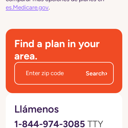
es.Medicare.gov
.
Find a plan in your
area.
›
Search
Llámenos
1-844-974-3085
TTY