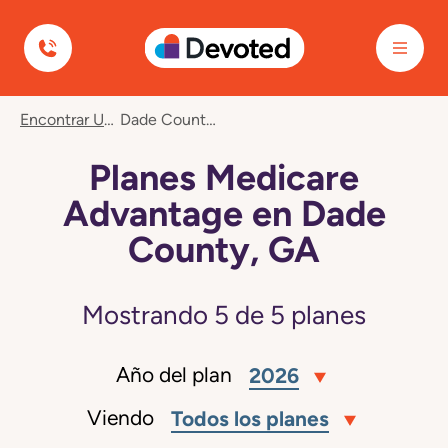
Devoted Health
Encontrar Un Plan
Dade County, GA
Planes Medicare
Advantage en Dade
County, GA
Mostrando
5
de
5
planes
Año del plan
2026
Viendo
Todos los planes