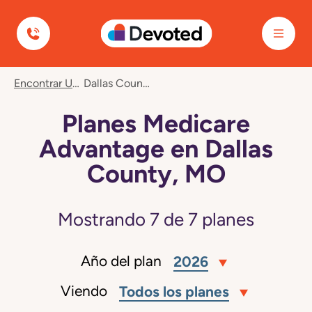
Devoted Health
Encontrar Un Plan
Dallas County, MO
Planes Medicare
Advantage en Dallas
County, MO
Mostrando
7
de
7
planes
Año del plan
2026
Viendo
Todos los planes