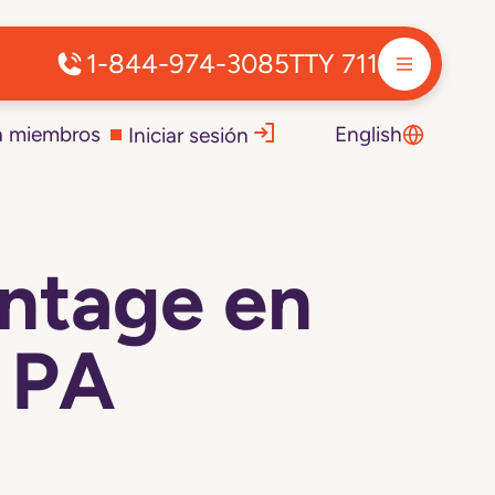
1-844-974-3085
TTY 711
a miembros
English
Iniciar sesión
ntage en
, PA