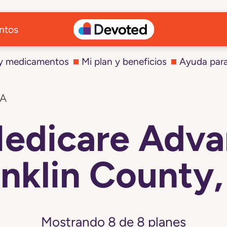
ntos
 y medicamentos
Mi plan y beneficios
Ayuda par
PA
Medicare Adva
nklin County
Mostrando
8
de
8
planes