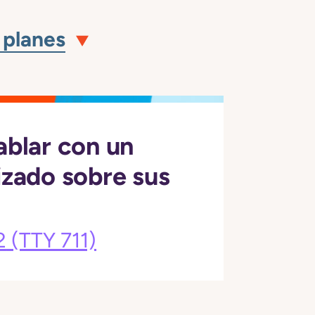
 planes
ablar con un
izado sobre sus
2
(TTY 711)