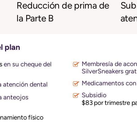
Reducción de prima de
Subs
la Parte B
aten
l plan
Membresía de acond
s
en su cheque del
SilverSneakers grat
Medicamentos con 
 atención dental
Subsidio
a anteojos
$83 por trimestre pa
namiento físico