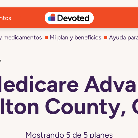
ntos
 y medicamentos
Mi plan y beneficios
Ayuda par
A
Medicare Adva
lton County,
Mostrando
5
de
5
planes