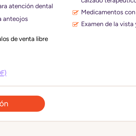
calzado terapéutic
ra atención dental
Medicamentos con 
 anteojos
Examen de la vista 
los de venta libre
DF)
ión