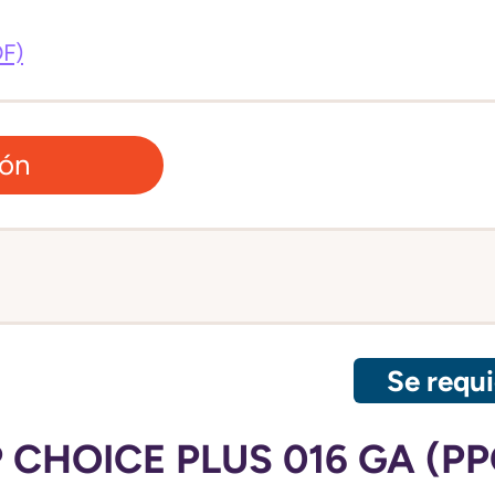
DF)
ión
Se requi
CHOICE PLUS 016 GA (PP