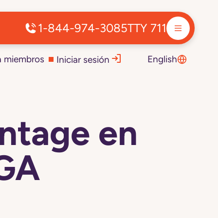
1-844-974-3085
TTY 711
a miembros
English
Iniciar sesión
ntage en
 GA