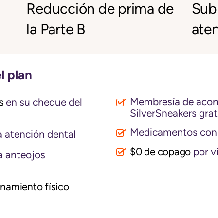
Reducción de prima de
Subs
la Parte B
aten
l plan
Membresía de acond
s
en su cheque del
SilverSneakers grat
Medicamentos con 
 atención dental
$0 de copago
por vi
a anteojos
namiento físico