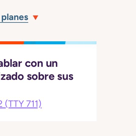
 planes
ablar con un
izado sobre sus
2
(TTY 711)