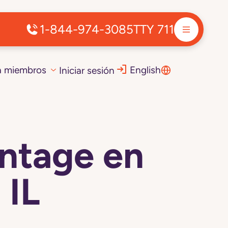
1-844-974-3085
TTY 711
a miembros
English
Iniciar sesión
ntage en
 IL