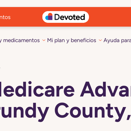
ntos
 y medicamentos
Mi plan y beneficios
Ayuda par
L
Medicare Adva
undy County,