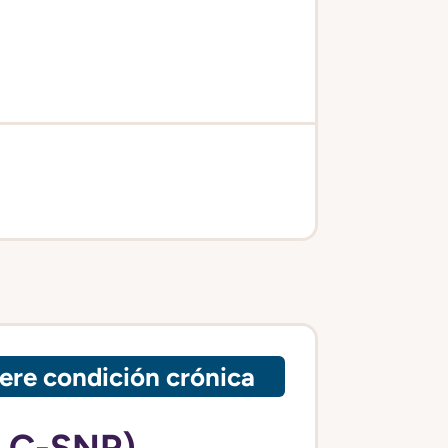
ere condición crónica
 C-SNP)