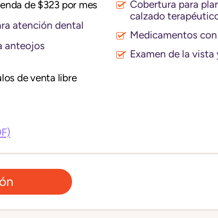
Cobertura para plant
vienda de $323 por mes
calzado terapéutic
ra atención dental
Medicamentos con 
 anteojos
Examen de la vista 
los de venta libre
DF)
ión