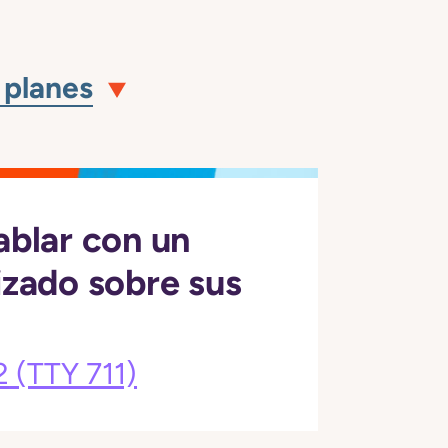
 planes
ablar con un
izado sobre sus
2
(TTY 711)