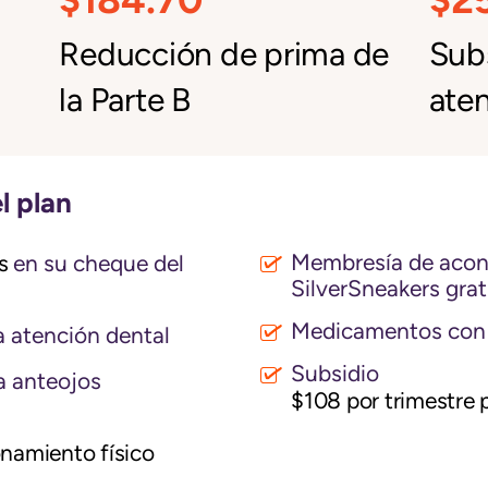
Reducción de prima de
Subs
la Parte B
aten
l plan
Membresía de acond
s
en su cheque del
SilverSneakers grat
Medicamentos con 
 atención dental
Subsidio
a anteojos
$108 por trimestre p
namiento físico