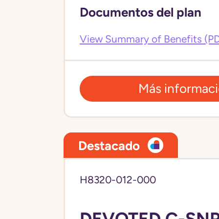
Documentos del plan
View Summary of Benefits (P
Más informac
Destacado
H8320-012-000
DEVOTED C-SNP 