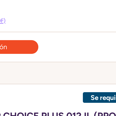
DF)
ión
Se requi
CHOICE PLUS 012 IL (PPO