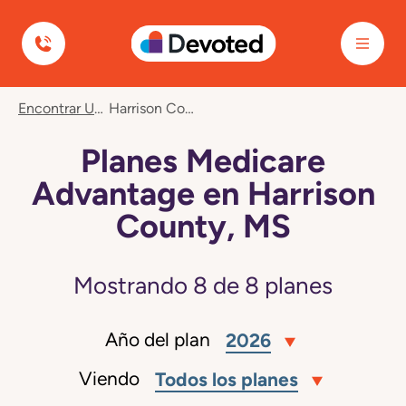
Devoted Health
Encontrar Un Plan
Harrison County, MS
Planes Medicare
Advantage en Harrison
County, MS
Mostrando
8
de
8
planes
Año del plan
2026
Viendo
Todos los planes