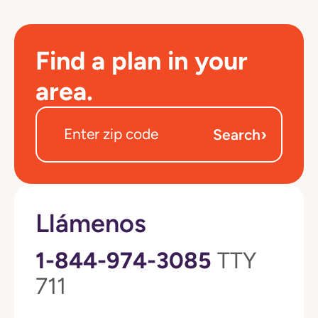
Find a plan in your
area.
›
Search
Llámenos
1-844-974-3085
TTY
711