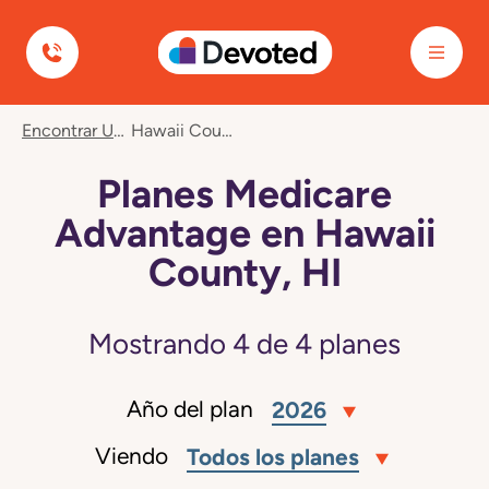
Devoted Health
Encontrar Un Plan
Hawaii County, HI
Planes Medicare
Advantage en Hawaii
County, HI
Mostrando
4
de
4
planes
Año del plan
2026
Viendo
Todos los planes