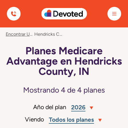
Devoted Health
Encontrar Un Plan
Hendricks County, IN
Planes Medicare
Advantage en Hendricks
County, IN
Mostrando
4
de
4
planes
Año del plan
2026
Viendo
Todos los planes