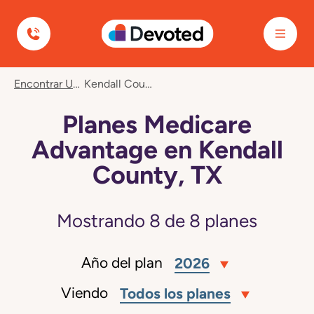
Devoted Health
Encontrar Un Plan
Kendall County, TX
Planes Medicare
Advantage en Kendall
County, TX
Mostrando
8
de
8
planes
Año del plan
2026
Viendo
Todos los planes