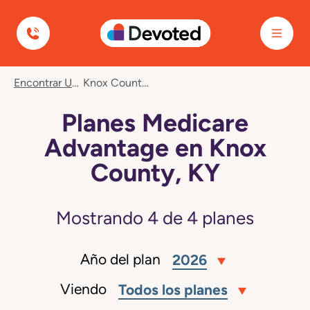
Devoted Health
Encontrar Un Plan
Knox County, KY
Planes Medicare
Advantage en Knox
County, KY
Mostrando
4
de
4
planes
Año del plan
2026
Viendo
Todos los planes