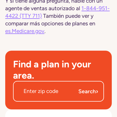
Y si tiene alguna pregunta, hable con un
agente de ventas autorizado al
1-844-951-
4422
(TTY 711)
También puede ver y
comparar más opciones de planes en
es.Medicare.gov
.
Find a plan in your
area.
›
Search