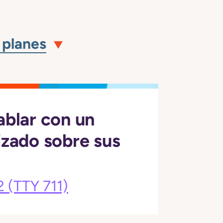
 planes
ablar con un
izado sobre sus
2
(TTY 711)