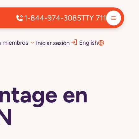
1-844-974-3085
TTY 711
a miembros
English
Iniciar sesión
ntage en
IN