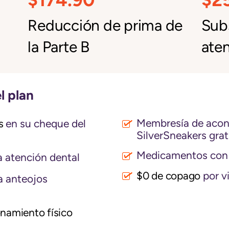
Reducción de prima de
Subs
la Parte B
aten
l plan
Membresía de acond
s
en su cheque del
SilverSneakers grat
Medicamentos con 
 atención dental
$0 de copago
por vi
a anteojos
namiento físico