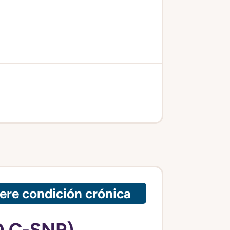
ere condición crónica
O C-SNP)