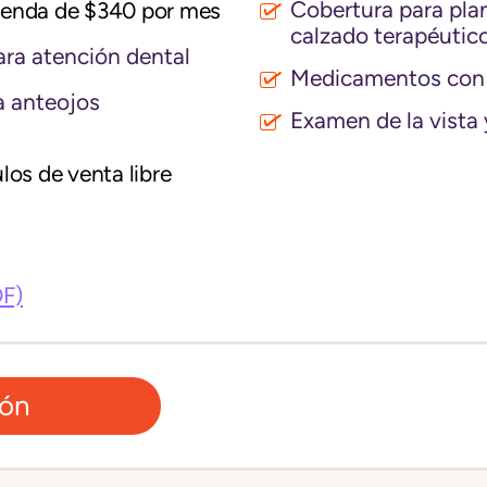
Cobertura para plant
vienda de $340 por mes
calzado terapéutic
ra atención dental
Medicamentos con 
 anteojos
Examen de la vista 
los de venta libre
DF)
ión