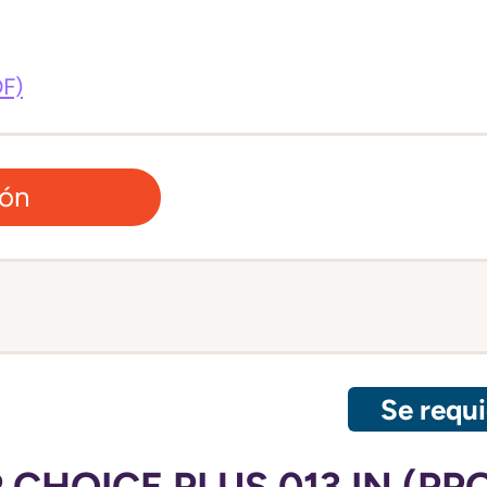
DF)
ión
Se requi
CHOICE PLUS 013 IN (PP