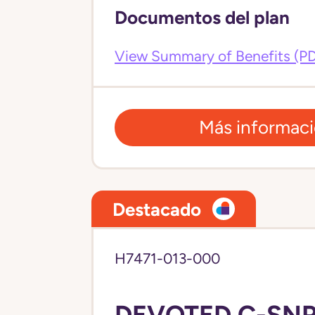
Documentos del plan
View Summary of Benefits (P
Más informac
Destacado
H7471-013-000
DEVOTED C-SNP 