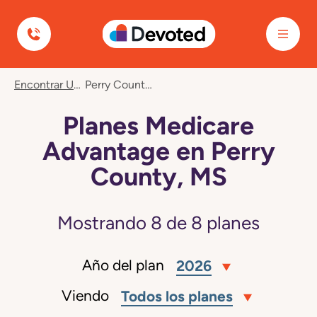
Devoted Health
Encontrar Un Plan
Perry County, MS
Planes Medicare
Advantage en Perry
County, MS
Mostrando
8
de
8
planes
Año del plan
2026
Viendo
Todos los planes