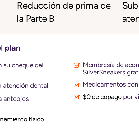
Reducción de prima de
Subs
la Parte B
aten
l plan
Membresía de acond
 su cheque del
SilverSneakers grat
Medicamentos con 
 atención dental
$0 de copago
por vi
a anteojos
namiento físico