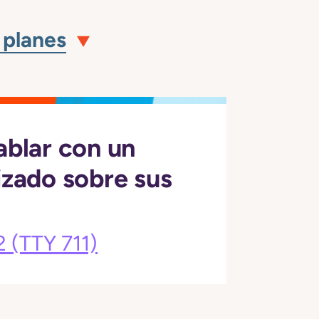
 planes
ablar con un
izado sobre sus
2
(TTY 711)