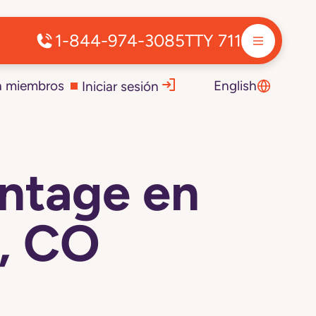
1-844-974-3085
TTY 711
a miembros
English
Iniciar sesión
ntage en
, CO