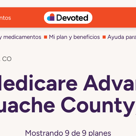
ntos
 y medicamentos
Mi plan y beneficios
Ayuda par
, CO
Medicare Adva
uache County
Mostrando
9
de
9
planes