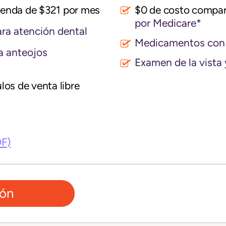
vienda de $321 por mes
$0 de costo compar
por Medicare*
ra atención dental
Medicamentos con 
a anteojos
Examen de la vista 
los de venta libre
DF)
ión