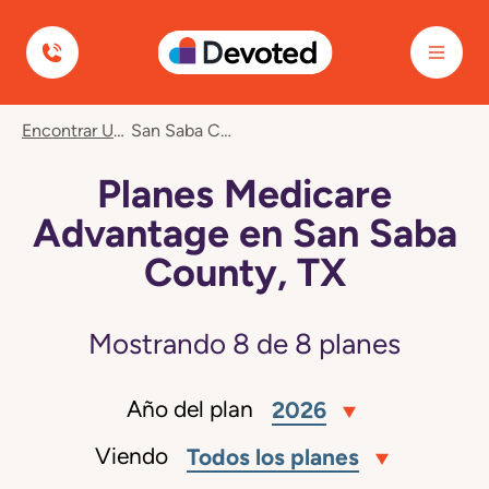
Devoted Health
Encontrar Un Plan
San Saba County, TX
Planes Medicare
Advantage en San Saba
County, TX
Mostrando
8
de
8
planes
Año del plan
2026
Viendo
Todos los planes