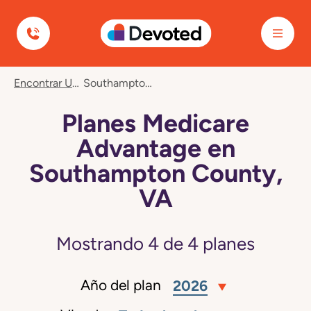
Devoted Health
Encontrar Un Plan
Southampton County, VA
Planes Medicare
Advantage en
Southampton County,
VA
Mostrando
4
de
4
planes
Año del plan
2026