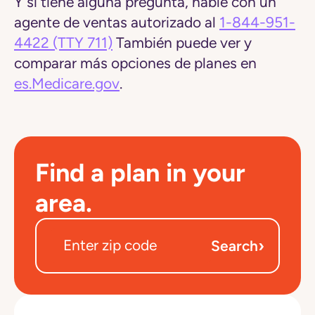
Y si tiene alguna pregunta, hable con un
agente de ventas autorizado al
1-844-951-
4422
(TTY 711)
También puede ver y
comparar más opciones de planes en
es.Medicare.gov
.
Find a plan in your
area.
›
Search