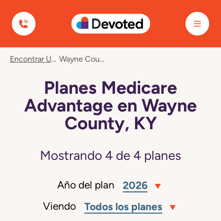
Devoted Health
Encontrar Un Plan
Wayne County, KY
Planes Medicare
Advantage en Wayne
County, KY
Mostrando
4
de
4
planes
Año del plan
2026
Viendo
Todos los planes