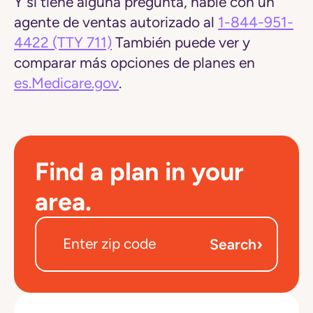
Y si tiene alguna pregunta, hable con un
agente de ventas autorizado al
1-844-951-
4422
(TTY 711)
También puede ver y
comparar más opciones de planes en
es.Medicare.gov
.
Find a plan in your
area.
›
Search