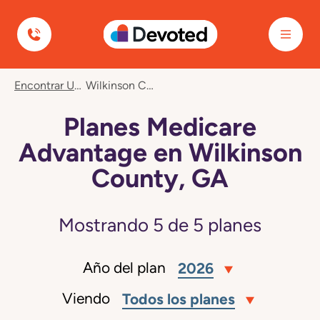
Devoted Health
Encontrar Un Plan
Wilkinson County, GA
Planes Medicare
Advantage en Wilkinson
County, GA
Mostrando
5
de
5
planes
Año del plan
2026
Viendo
Todos los planes