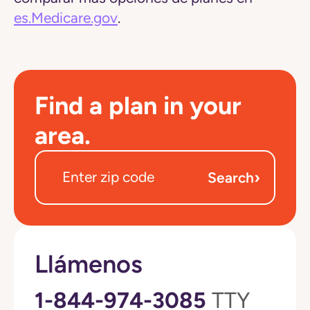
es.Medicare.gov
.
Find a plan in your
area.
›
Search
Llámenos
1-844-974-3085
TTY