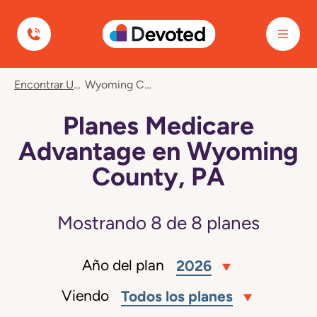
Devoted Health
Encontrar Un Plan
Wyoming County, PA
Planes Medicare
Advantage en Wyoming
County, PA
Mostrando
8
de
8
planes
Año del plan
2026
Viendo
Todos los planes