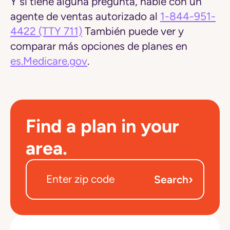
Y si tiene alguna pregunta, hable con un
agente de ventas autorizado al
1-844-951-
4422
(TTY 711)
También puede ver y
comparar más opciones de planes en
es.Medicare.gov
.
Find a plan in your
area.
›
Search