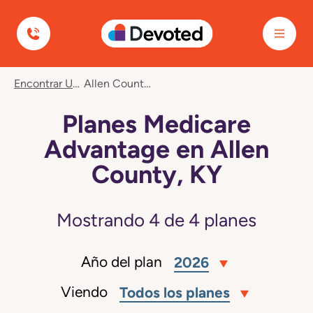
Devoted Health
Encontrar Un Plan
Allen County, KY
Planes Medicare
Advantage en Allen
County, KY
Mostrando
4
de
4
planes
Año del plan
2026
Viendo
Todos los planes