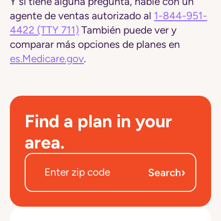
Y si tiene alguna pregunta, hable con un
agente de ventas autorizado al
1-844-951-
4422
(TTY 711)
También puede ver y
comparar más opciones de planes en
es.Medicare.gov
.
Find a plan in your
area.
›
Search