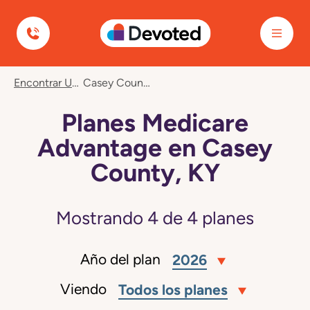
Devoted Health
Encontrar Un Plan
Casey County, KY
Planes Medicare
Advantage en Casey
County, KY
Mostrando
4
de
4
planes
Año del plan
2026
Viendo
Todos los planes