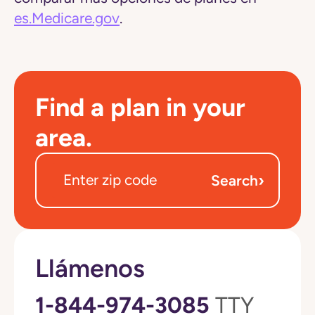
es.Medicare.gov
.
Find a plan in your
area.
›
Search
Llámenos
1-844-974-3085
TTY