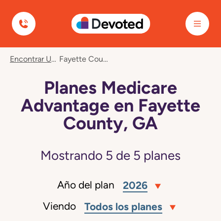
Devoted Health
Encontrar Un Plan
Fayette County, GA
Planes Medicare
Advantage en Fayette
County, GA
Mostrando
5
de
5
planes
Año del plan
2026
Viendo
Todos los planes