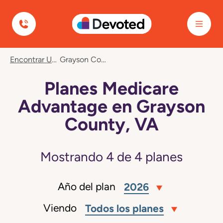
Devoted Health
Encontrar Un Plan
Grayson County, VA
Planes Medicare
Advantage en Grayson
County, VA
Mostrando
4
de
4
planes
Año del plan
2026
Viendo
Todos los planes