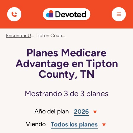
Devoted Health
Encontrar Un Plan
Tipton County, TN
Planes Medicare
Advantage en Tipton
County, TN
Mostrando
3
de
3
planes
Año del plan
2026
Viendo
Todos los planes