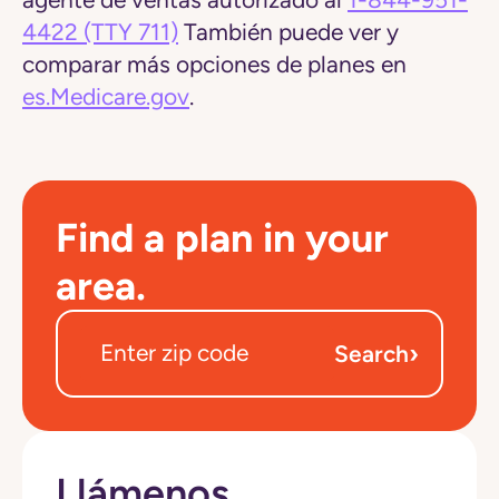
agente de ventas autorizado al
1-844-951-
4422
(TTY 711)
También puede ver y
comparar más opciones de planes en
es.Medicare.gov
.
Find a plan in your
area.
›
Search
Llámenos