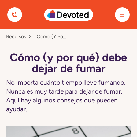
Devoted Health
Navegó
Recursos
Cómo (y Por Qué) Debe Dejar De Fumar
a
la
página
Cómo
Cómo (y por qué) debe
(y
por
dejar de fumar
qué)
debe
dejar
No importa cuánto tiempo lleve fumando.
de
Nunca es muy tarde para dejar de fumar.
fumar
Aquí hay algunos consejos que pueden
ayudar.