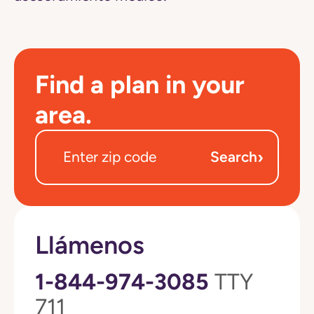
Find a plan in your
area.
›
Search
Llámenos
1-844-974-3085
TTY
711