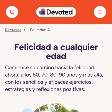
Devoted Health
Navegó
Recursos
Felicidad A Cualquier Edad
a
la
página
Felicidad
Felicidad a cualquier
a
cualquier
edad
edad
Comience su camino hacia la felicidad
ahora, a los 60, 70, 80, 90 años y más allá,
con los sencillos y eficaces ejercicios,
estrategias y reflexiones positivas.