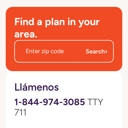
Find a plan in your
area.
›
Search
Llámenos
1-844-974-3085
TTY
711